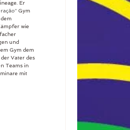
neage. Er 
ração”
 Gym 
t dem 
Kämpfer wie 
facher 
gen und 
, dem Gym dem 
der Vater des 
en Teams in 
minare mit 