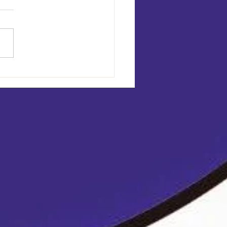
ning nach Justin "Jflo"
es - Sichere
edowns aus Judo und
tling