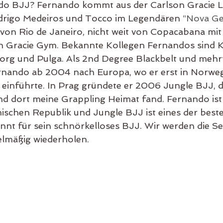
o BJJ? Fernando kommt aus der Carlson Gracie Li
odrigo Medeiros und Tocco im Legendären 
“Nova Ge
n von Rio de Janeiro, nicht weit von Copacabana mi
n Gracie Gym. Bekannte Kollegen Fernandos sind 
org und Pulga. Als 2nd Degree Blackbelt und mehr
nando ab 2004 nach Europa, wo er erst in Norwe
J einführte. In Prag gründete er 2006 Jungle BJJ
nd dort meine Grappling Heimat fand. Fernando ist 
ischen Republik und Jungle BJJ ist eines der best
nnt für sein schnörkelloses BJJ. Wir werden die Se
lmäßig wiederholen. 