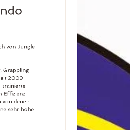
ando
h von Jungle 
, Grappling 
Seit 2009 
trainierte 
 Effizienz 
en von denen 
ine sehr hohe 