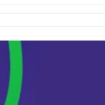
Regelmäßige BJJ / Sport
Trai
Camps mit dem BLSV &
Flor
Laufer SV
Tak
Wres