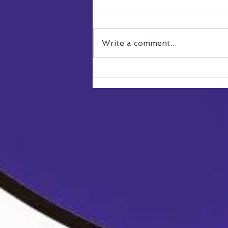
Write a comment...
Jubiläums-Seminar mit
Fernando Araujo 5°
BlackBelt