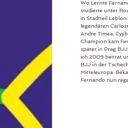
Wo Lernte Fernand
studierte unter R
in Stadtteil Leblo
legendären Carlos
Andre Timea, Cyyb
Champion kam Fer
später in Prag BJ
ich 2009 beitrat u
BJJ in der Tschech
Mitteleuropa. Beka
Fernando nun rege