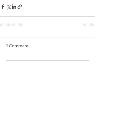
1 Comment
Write a comment...
Newest
German Zeltner
Jun 09, 2021
Hört sich super an, freue mich schon auf 
euch!
Like
Reply