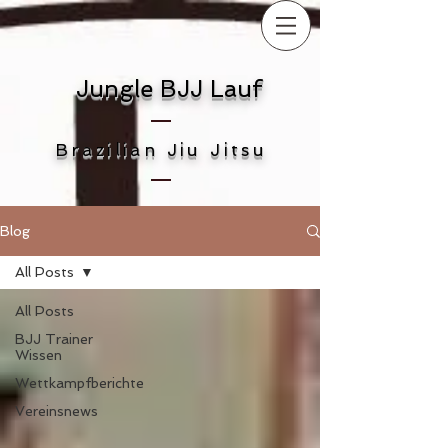
Jungle BJJ Lauf
Brazilian Jiu Jitsu
Blog
All Posts
All Posts
BJJ Trainer
Wissen
Wettkampfberichte
Vereinsnews